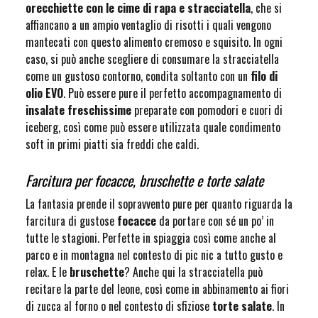
orecchiette con le cime di rapa e stracciatella
, che si
affiancano a un ampio ventaglio di risotti i quali vengono
mantecati con questo alimento cremoso e squisito. In ogni
caso, si può anche scegliere di consumare la stracciatella
come un gustoso contorno, condita soltanto con un
filo di
olio EVO
. Può essere pure il perfetto accompagnamento di
insalate freschissime
preparate con pomodori e cuori di
iceberg, così come può essere utilizzata quale condimento
soft in primi piatti sia freddi che caldi.
Farcitura per focacce, bruschette e torte salate
La fantasia prende il sopravvento pure per quanto riguarda la
farcitura di gustose
focacce
da portare con sé un po’ in
tutte le stagioni. Perfette in spiaggia così come anche al
parco e in montagna nel contesto di pic nic a tutto gusto e
relax. E le
bruschette
? Anche qui la stracciatella può
recitare la parte del leone, così come in abbinamento ai fiori
di zucca al forno o nel contesto di sfiziose
torte salate
. In