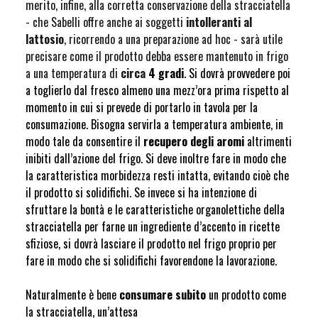
merito, infine, alla corretta conservazione della stracciatella
- che Sabelli offre anche ai soggetti
intolleranti al
lattosio
, ricorrendo a una preparazione ad hoc - sarà utile
precisare come il prodotto debba essere mantenuto in frigo
a una temperatura di
circa
4 gradi
. Si dovrà provvedere poi
a toglierlo dal fresco almeno una mezz’ora prima rispetto al
momento in cui si prevede di portarlo in tavola per la
consumazione. Bisogna servirla a temperatura ambiente, in
modo tale da consentire il
recupero degli aromi
altrimenti
inibiti dall’azione del frigo. Si deve inoltre fare in modo che
la caratteristica morbidezza resti intatta, evitando cioè che
il prodotto si solidifichi. Se invece si ha intenzione di
sfruttare la bontà e le caratteristiche organolettiche della
stracciatella per farne un ingrediente d’accento in ricette
sfiziose, si dovrà lasciare il prodotto nel frigo proprio per
fare in modo che si solidifichi favorendone la lavorazione.
Naturalmente è bene
consumare subito
un prodotto come
la stracciatella, un’attesa