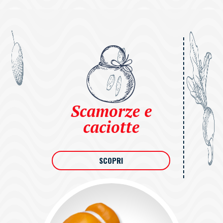
Scamorze e
caciotte
SCOPRI