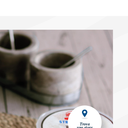
Trova
uno store