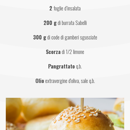
2
 foglie d’insalata
200 g
 di burrata Sabelli
300 g
 di code di gamberi sgusciate
Scorza
 di 1/2 limone
Pangrattato
 q.b.
Olio
 extravergine d'oliva, sale q.b.