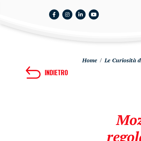
Home
Le Curiosità 
INDIETRO
Mozz
regol