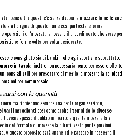
ci star bene e tra questi c’è senza dubbio la
mozzarella nelle sue
uale sia l’origine di questo nome così particolare, ormai
lle operazioni di ‘mozzatura’, ovvero il procedimento che serve per
teristiche forme volta per volta desiderate.
essere consigliato sia ai bambini che agli sportivi e soprattutto
porre in tavola
, inoltre non necessariamente per essere offerto
i consigli utili per presentare al meglio la mozzarella nei piatti
te porzioni per commensale.
zzarsi con le quantità
al cuore ma richiedono sempre una certa organizzazione,
ei vari ingredienti
così come anche i
tempi delle diverse
 molti, viene spesso il dubbio in merito a quanta mozzarella si
edio del formato di mozzarella più utilizzato per le porzioni
a. A questo proposito sarà anche utile passare in rassegna il