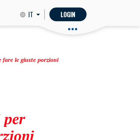
IT
LOGIN
e fare le giuste porzioni
i per
rzioni