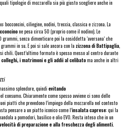
 quali tipologie di mozzarella sia più giusto scegliere anche in
 bocconcini, ciliegine, nodini, treccia, classica e zizzona. La
cconcino
ne pesa circa 50 (proprio come il nodino). Le
0 grammi, senza dimenticare poi la cosiddetta ‘aversana’ che
0 grammi in su. E poi si sale ancora con la
zizzona di Battipaglia
,
rsi chili. Quest’ultimo formato è spesso messo al centro durante
colleghi, i matrimoni e gli addii al celibato
ma anche in altri
ti
 massimo splendore, quindi
evitando
el consumo. Chiaramente come spesso avviene ci sono delle
quei piatti che prevedono l’impiego della mozzarella nel contesto
asta pensare a un piatto iconico come l’
insalata caprese
: qui la
rnandola a pomodori, basilico e olio EVO. Resta inteso che in un
velocità di preparazione e alla freschezza degli alimenti
.