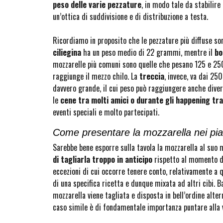
peso delle varie pezzature
, in modo tale da stabilire
un’ottica di suddivisione e di distribuzione a testa.
Ricordiamo in proposito che le pezzature più diffuse sono:
ciliegina
ha un peso medio di 22 grammi, mentre il
bo
mozzarelle più comuni sono quelle che pesano 125 e 25
raggiunge il mezzo chilo. La
treccia
, invece, va dai 25
davvero grande, il cui peso può raggiungere anche dive
le
cene tra molti amici o durante gli happening tra 
eventi speciali e molto partecipati.
Come presentare la mozzarella nei piat
Sarebbe bene esporre sulla tavola la mozzarella al suo
di tagliarla troppo in anticipo
rispetto al momento d
eccezioni di cui occorre tenere conto, relativamente a 
di una specifica ricetta e dunque mixata ad altri cibi. B
mozzarella viene tagliata e disposta in bell’ordine alte
caso simile è di fondamentale importanza puntare alla