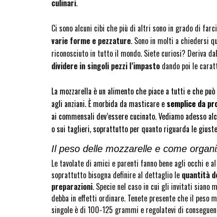
culinari
.
Ci sono alcuni cibi che più di altri sono in grado di far
varie forme e pezzature
. Sono in molti a chiedersi q
riconosciuto in tutto il mondo. Siete curiosi? Deriva da
dividere in singoli pezzi l’impasto
dando poi le carat
La mozzarella è un alimento che piace a tutti e che può 
agli anziani. È morbida da masticare e
semplice da pro
ai commensali dev’essere cucinato. Vediamo adesso alcun
o sui taglieri, soprattutto per quanto riguarda le gius
Il peso delle mozzarelle e come organi
Le tavolate di amici e parenti fanno bene agli occhi e 
soprattutto bisogna definire al dettaglio le
quantità d
preparazioni
. Specie nel caso in cui gli invitati siano
debba in effetti ordinare. Tenete presente che il peso m
singole è di 100-125 grammi e regolatevi di conseguenz