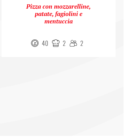
Pizza con mozzarelline,
patate, fagiolini e
mentuccia
40
2
2