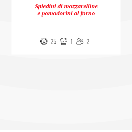
Spiedini di mozzarelline
e pomodorini al forno
25
1
2