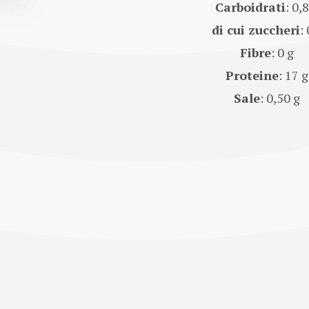
Carboidrati
: 0,
di cui zuccheri
: 
Fibre
: 0 g
Proteine
: 17 g
Sale
: 0,50 g