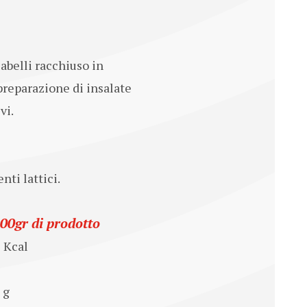
abelli racchiuso in
preparazione di insalate
vi.
nti lattici.
100gr di prodotto
5 Kcal
 g