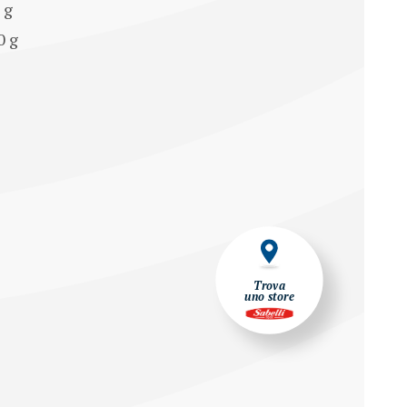
8 g
0 g
Trova
uno store