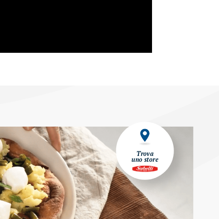
Trova
uno store