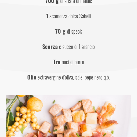
700 g 
di arista di maiale
1
 scamorza dolce Sabelli
70 g 
di speck
Scorza
 e succo di 1 arancio
Tre
 noci di burro
Olio
 extravergine d'oliva, sale, pepe nero q.b.