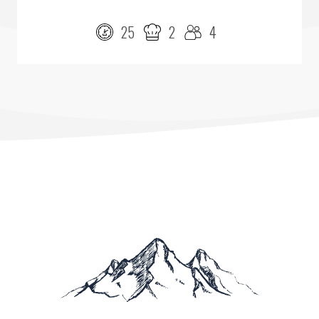
25
2
4