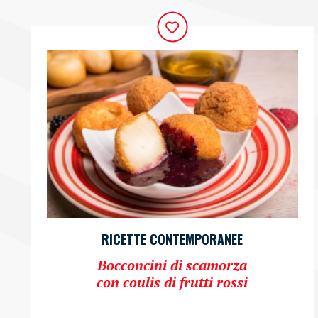
RICETTE CONTEMPORANEE
Bocconcini di scamorza
con coulis di frutti rossi