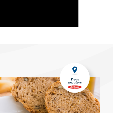
Trova
uno store