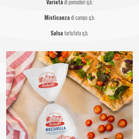
Varietà
 di pomodori q.b.
Misticanza
 di campo q.b.
Salsa
 tartufata q.b.