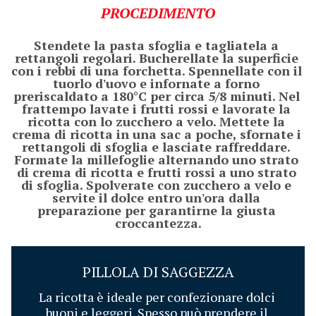
PROCEDIMENTO
Stendete la pasta sfoglia e tagliatela a 
rettangoli regolari. Bucherellate la superficie 
con i rebbi di una forchetta. Spennellate con il 
tuorlo d'uovo e infornate a forno 
preriscaldato a 180°C per circa 5/8 minuti. Nel 
frattempo lavate i frutti rossi e lavorate la 
ricotta con lo zucchero a velo. Mettete la 
crema di ricotta in una sac a poche, sfornate i 
rettangoli di sfoglia e lasciate raffreddare. 
Formate la millefoglie alternando uno strato 
di crema di ricotta e frutti rossi a uno strato 
di sfoglia. Spolverate con zucchero a velo e 
servite il dolce entro un'ora dalla 
preparazione per garantirne la giusta 
croccantezza.
PILLOLA DI SAGGEZZA
La ricotta è ideale per confezionare dolci 
buoni e leggeri. Spesso può prendere il 