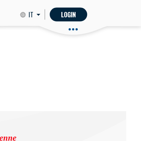
IT
LOGIN
ienne