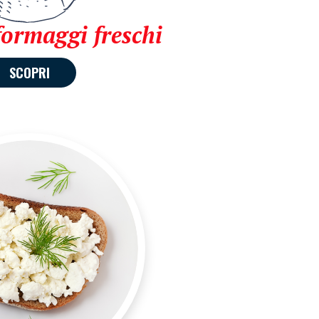
formaggi freschi
SCOPRI