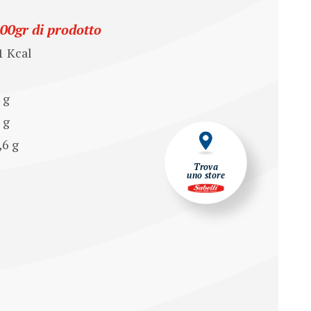
100gr di prodotto
1 Kcal
 g
0 g
,6 g
Trova
uno store