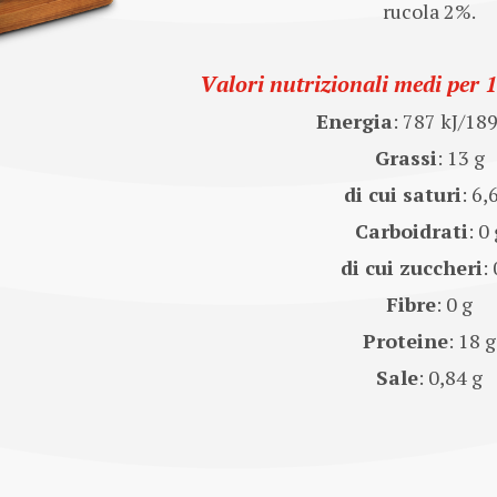
rucola 2%.
Valori nutrizionali medi per 
Energia
: 787 kJ/18
Grassi
: 13 g
di cui saturi
: 6,
Carboidrati
: 0 
di cui zuccheri
: 
Fibre
: 0 g
Proteine
: 18 g
Sale
: 0,84 g