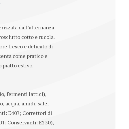
g
erizzata dall'alternanza
rosciutto cotto e rucola.
re fresco e delicato di
esenta come pratico e
 piatto estivo.
, fermenti lattici),
o, acqua, amidi, sale,
nti: E407; Correttori di
301; Conservanti: E250),