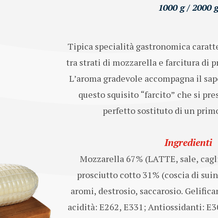
1000 g / 2000 
Tipica specialità gastronomica caratt
tra strati di mozzarella e farcitura di p
L’aroma gradevole accompagna il sapo
questo squisito “farcito” che si pr
perfetto sostituto di un primo
Ingredienti
Mozzarella 67% (LATTE, sale, caglio
prosciutto cotto 31% (coscia di suin
aromi, destrosio, saccarosio. Gelifica
acidità: E262, E331; Antiossidanti: E