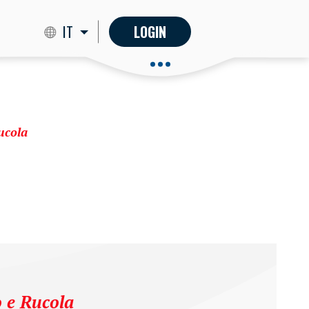
IT
LOGIN
ucola
o e Rucola