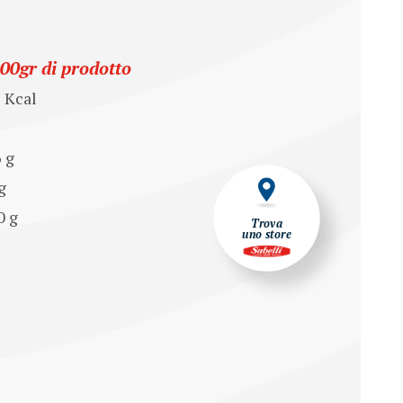
100gr di prodotto
9 Kcal
6 g
g
0 g
Trova
uno store