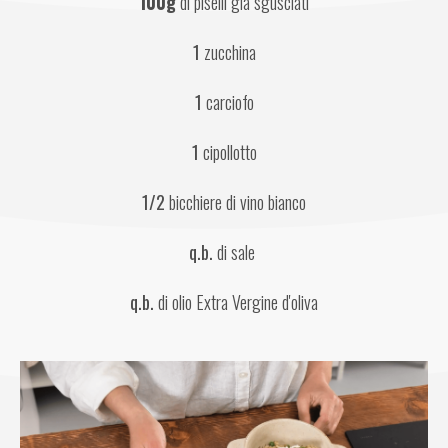
100g
 di piselli già sgusciati
1
 zucchina
1
 carciofo
1 
cipollotto
1/2
 bicchiere di vino bianco
q.b.
 di sale 
q.b.
 di olio Extra Vergine d'oliva