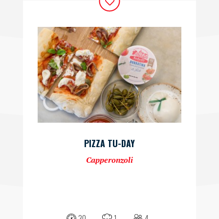
PIZZA TU-DAY
Capperonzoli
30
1
4