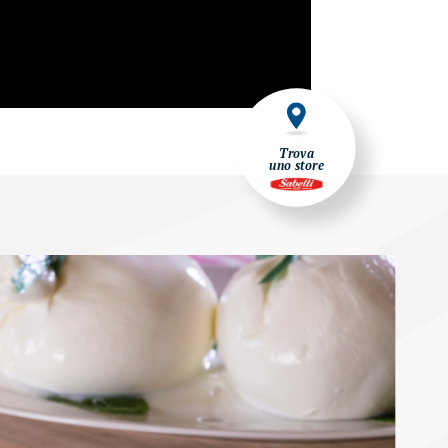
Trova
uno store