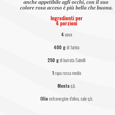
anche appetibile agli occhi, con il suo 
colore rosa acceso è più bella che buona.
Ingredienti per
4 porzioni
4
 uova
400 g 
di farina
250 g
 di burrata Sabelli
1
 rapa rossa media
Menta
 q.b.
Olio
 extravergine d'oliva, sale q.b.