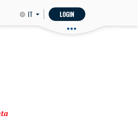
IT
LOGIN
nta