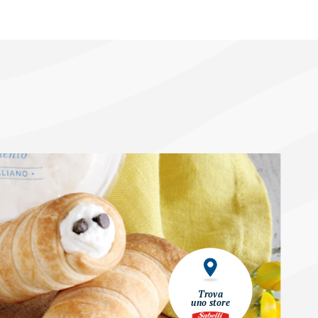
Trova
uno store