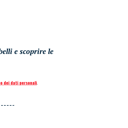
lli e scoprire le
o dei dati personali
.