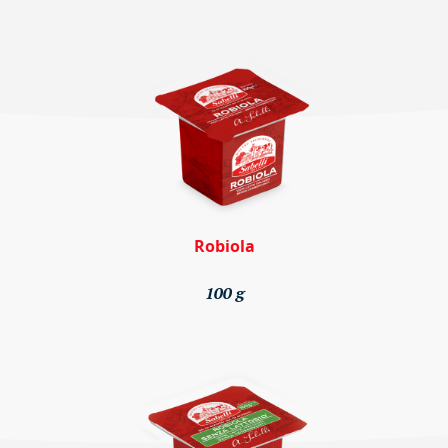
Robiola
100 g