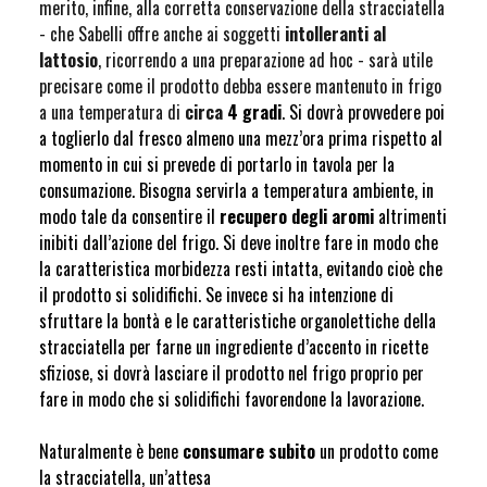
merito, infine, alla corretta conservazione della stracciatella
- che Sabelli offre anche ai soggetti
intolleranti al
lattosio
, ricorrendo a una preparazione ad hoc - sarà utile
precisare come il prodotto debba essere mantenuto in frigo
a una temperatura di
circa
4 gradi
. Si dovrà provvedere poi
a toglierlo dal fresco almeno una mezz’ora prima rispetto al
momento in cui si prevede di portarlo in tavola per la
consumazione. Bisogna servirla a temperatura ambiente, in
modo tale da consentire il
recupero degli aromi
altrimenti
inibiti dall’azione del frigo. Si deve inoltre fare in modo che
la caratteristica morbidezza resti intatta, evitando cioè che
il prodotto si solidifichi. Se invece si ha intenzione di
sfruttare la bontà e le caratteristiche organolettiche della
stracciatella per farne un ingrediente d’accento in ricette
sfiziose, si dovrà lasciare il prodotto nel frigo proprio per
fare in modo che si solidifichi favorendone la lavorazione.
Naturalmente è bene
consumare subito
un prodotto come
la stracciatella, un’attesa