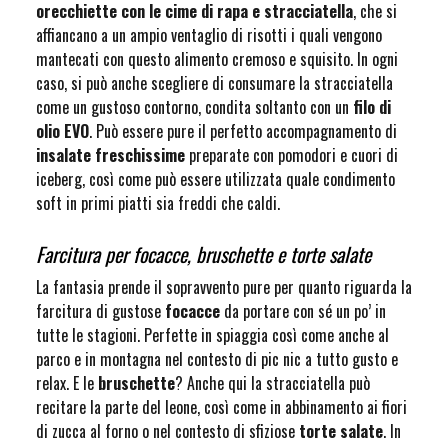
orecchiette con le cime di rapa e stracciatella
, che si
affiancano a un ampio ventaglio di risotti i quali vengono
mantecati con questo alimento cremoso e squisito. In ogni
caso, si può anche scegliere di consumare la stracciatella
come un gustoso contorno, condita soltanto con un
filo di
olio EVO
. Può essere pure il perfetto accompagnamento di
insalate freschissime
preparate con pomodori e cuori di
iceberg, così come può essere utilizzata quale condimento
soft in primi piatti sia freddi che caldi.
Farcitura per focacce, bruschette e torte salate
La fantasia prende il sopravvento pure per quanto riguarda la
farcitura di gustose
focacce
da portare con sé un po’ in
tutte le stagioni. Perfette in spiaggia così come anche al
parco e in montagna nel contesto di pic nic a tutto gusto e
relax. E le
bruschette
? Anche qui la stracciatella può
recitare la parte del leone, così come in abbinamento ai fiori
di zucca al forno o nel contesto di sfiziose
torte salate
. In