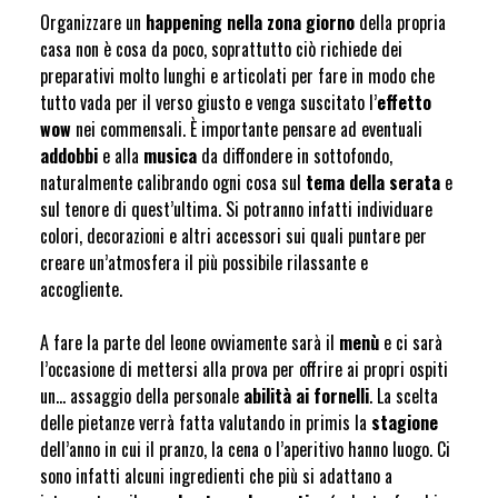
Organizzare un
happening nella zona giorno
della propria
casa non è cosa da poco, soprattutto ciò richiede dei
preparativi molto lunghi e articolati per fare in modo che
tutto vada per il verso giusto e venga suscitato l’
effetto
wow
nei commensali. È importante pensare ad eventuali
addobbi
e alla
musica
da diffondere in sottofondo,
naturalmente calibrando ogni cosa sul
tema della serata
e
sul tenore di quest’ultima. Si potranno infatti individuare
colori, decorazioni e altri accessori sui quali puntare per
creare un’atmosfera il più possibile rilassante e
accogliente.
A fare la parte del leone ovviamente sarà il
menù
e ci sarà
l’occasione di mettersi alla prova per offrire ai propri ospiti
un… assaggio della personale
abilità ai fornelli
. La scelta
delle pietanze verrà fatta valutando in primis la
stagione
dell’anno in cui il pranzo, la cena o l’aperitivo hanno luogo. Ci
sono infatti alcuni ingredienti che più si adattano a