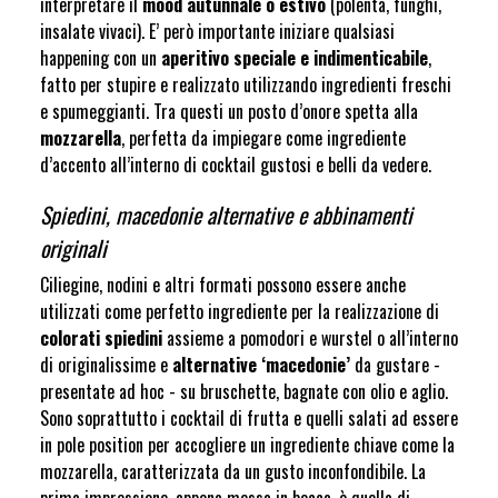
interpretare il
mood autunnale o estivo
(polenta, funghi,
insalate vivaci). E’ però importante iniziare qualsiasi
happening con un
aperitivo speciale e indimenticabile
,
fatto per stupire e realizzato utilizzando ingredienti freschi
e spumeggianti. Tra questi un posto d’onore spetta alla
mozzarella
, perfetta da impiegare come ingrediente
d’accento all’interno di cocktail gustosi e belli da vedere.
Spiedini, macedonie alternative e abbinamenti
originali
Ciliegine, nodini e altri formati possono essere anche
utilizzati come perfetto ingrediente per la realizzazione di
colorati spiedini
assieme a pomodori e wurstel o all’interno
di originalissime e
alternative ‘macedonie’
da gustare -
presentate ad hoc - su bruschette, bagnate con olio e aglio.
Sono soprattutto i cocktail di frutta e quelli salati ad essere
in pole position per accogliere un ingrediente chiave come la
mozzarella, caratterizzata da un gusto inconfondibile. La
prima impressione, appena messa in bocca, è quella di