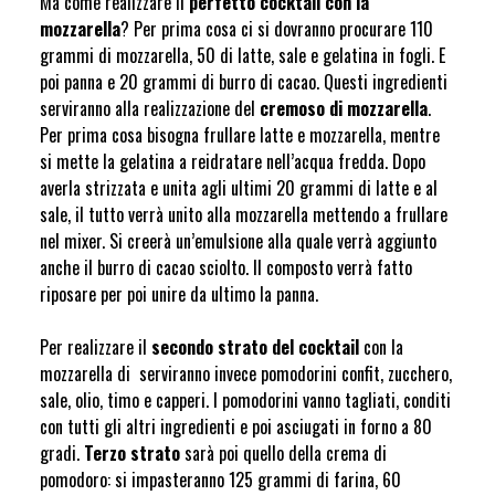
Ma come realizzare il
perfetto cocktail con la
mozzarella
? Per prima cosa ci si dovranno procurare 110
grammi di mozzarella, 50 di latte, sale e gelatina in fogli. E
poi panna e 20 grammi di burro di cacao. Questi ingredienti
serviranno alla realizzazione del
cremoso di mozzarella
.
Per prima cosa bisogna frullare latte e mozzarella, mentre
si mette la gelatina a reidratare nell’acqua fredda. Dopo
averla strizzata e unita agli ultimi 20 grammi di latte e al
sale, il tutto verrà unito alla mozzarella mettendo a frullare
nel mixer. Si creerà un’emulsione alla quale verrà aggiunto
anche il burro di cacao sciolto. Il composto verrà fatto
riposare per poi unire da ultimo la panna.
Per realizzare il
secondo strato del cocktail
con la
mozzarella di
serviranno invece pomodorini confit, zucchero,
sale, olio, timo e capperi. I pomodorini vanno tagliati, conditi
con tutti gli altri ingredienti e poi asciugati in forno a 80
gradi.
Terzo strato
sarà poi quello della crema di
pomodoro: si impasteranno 125 grammi di farina, 60