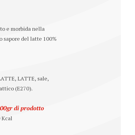
ato e morbida nella
co sapore del latte 100%
 LATTE,
LATTE, sale,
lattico (E270).
100gr di prodotto
0 Kcal