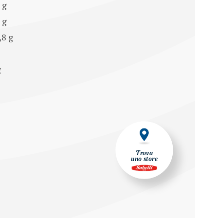
 g
3 g
,8 g
g
Trova
uno store