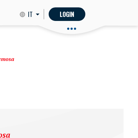
IT
LOGIN
remosa
osa