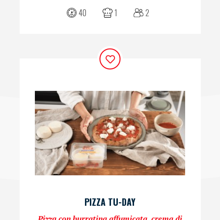
40
1
2
PIZZA TU-DAY
Pizza con burratina affumicata, crema di