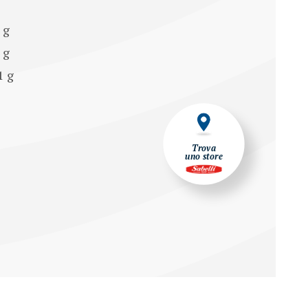
 g
4 g
1 g
Trova
uno store