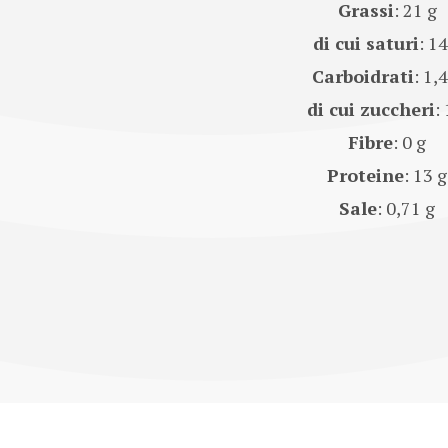
Grassi
: 21 g
di cui saturi
: 14
Carboidrati
: 1,
di cui zuccheri
: 
Fibre
: 0 g
Proteine
: 13 g
Sale
: 0,71 g