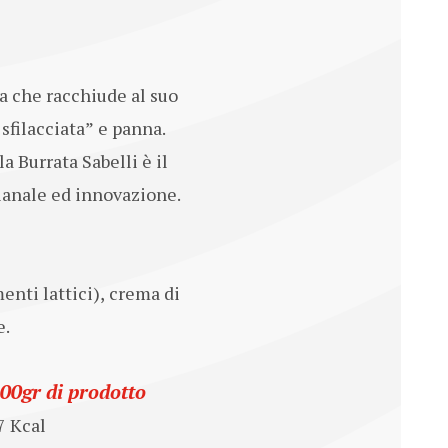
a che racchiude al suo
sfilacciata” e panna.
a Burrata Sabelli è il
gianale ed innovazione.
enti lattici), crema di
e.
100gr di prodotto
7 Kcal