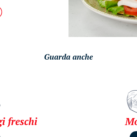
Guarda anche
i freschi
Mo