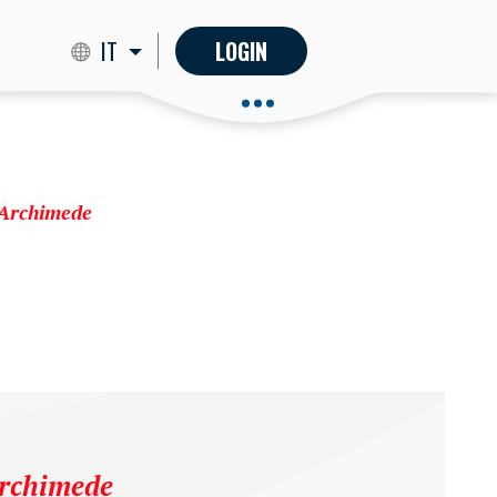
IT
LOGIN
Archimede
rchimede